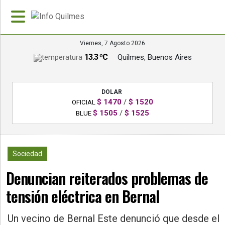
Viernes, 7 Agosto 2026
13.3 ºC
Quilmes, Buenos Aires
»
PORTADA
DOLAR
»
$ 1470
/
$ 1520
OFICIAL
Deportes
$ 1505
/
$ 1525
BLUE
»
Nacionales
1069
Sociedad
»
Denuncian reiterados problemas de
Policiales
tensión eléctrica en Bernal
»
Política
Un vecino de Bernal Este denunció que desde el