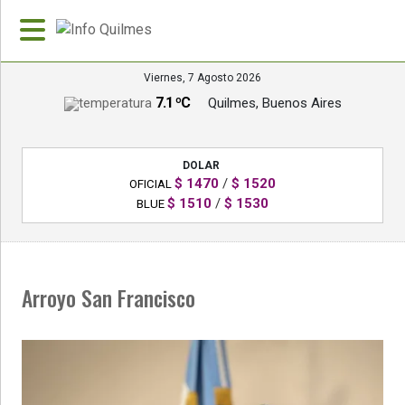
Viernes, 7 Agosto 2026
7.1 ºC
Quilmes, Buenos Aires
»
PORTADA
DOLAR
»
$ 1470
/
$ 1520
OFICIAL
Deportes
$ 1510
/
$ 1530
BLUE
»
Nacionales
Arroyo San Francisco
»
Policiales
»
Política