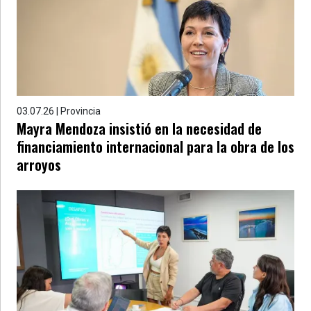
»
Provincia
»
Salud
»
Cultura
03.07.26 | Provincia
Mayra Mendoza insistió en la necesidad de
»
financiamiento internacional para la obra de los
Educación
arroyos
»
Gestión
»
Sociedad