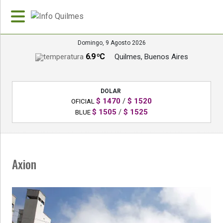
Domingo, 9 Agosto 2026
6.9 ºC
Quilmes, Buenos Aires
»
PORTADA
DOLAR
»
$ 1470
/
$ 1520
OFICIAL
Deportes
$ 1505
/
$ 1525
BLUE
»
Nacionales
Axion
»
Policiales
»
Política