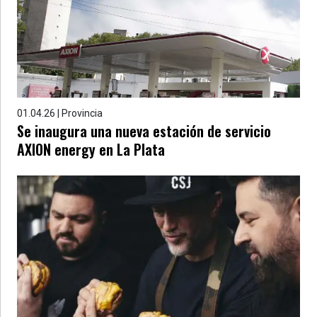
»
Provincia
»
Salud
»
Cultura
01.04.26 | Provincia
Se inaugura una nueva estación de servicio
»
AXION energy en La Plata
Educación
»
Gestión
»
Sociedad