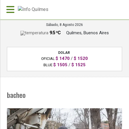
Sábado, 8 Agosto 2026
9.5 ºC
Quilmes, Buenos Aires
»
PORTADA
DOLAR
»
$ 1470
/
$ 1520
OFICIAL
Deportes
$ 1505
/
$ 1525
BLUE
»
Nacionales
bacheo
»
Policiales
»
Política