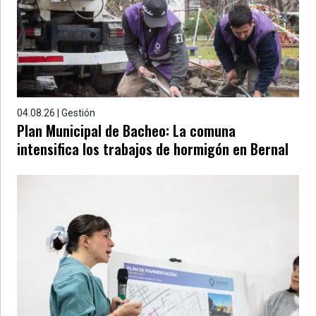
»
Provincia
»
Salud
»
Cultura
04.08.26 | Gestión
Plan Municipal de Bacheo: La comuna
»
intensifica los trabajos de hormigón en Bernal
Educación
»
Gestión
»
Sociedad