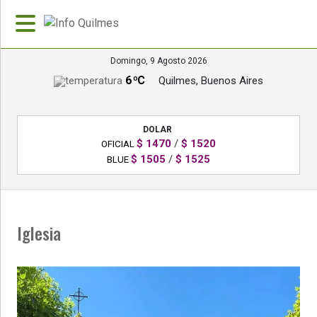
Domingo, 9 Agosto 2026
6 ºC
Quilmes, Buenos Aires
»
PORTADA
DOLAR
»
$ 1470
/
$ 1520
OFICIAL
Deportes
$ 1505
/
$ 1525
BLUE
»
Nacionales
Iglesia
»
Policiales
»
Política