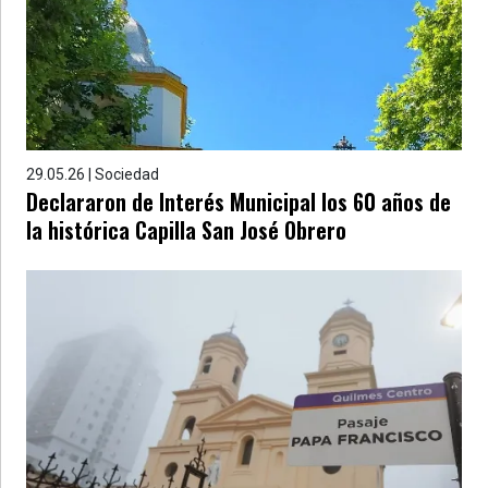
»
Provincia
»
Salud
»
Cultura
29.05.26 | Sociedad
Declararon de Interés Municipal los 60 años de
»
la histórica Capilla San José Obrero
Educación
»
Gestión
»
Sociedad