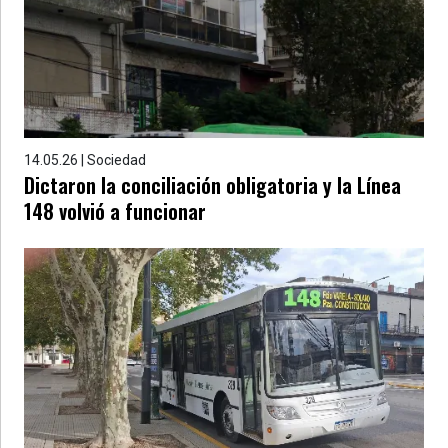
»
Provincia
»
Salud
»
Cultura
14.05.26 | Sociedad
Dictaron la conciliación obligatoria y la Línea
»
148 volvió a funcionar
Educación
»
Gestión
»
Sociedad