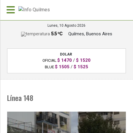
Lunes, 10 Agosto 2026
5.5 ºC
Quilmes, Buenos Aires
»
PORTADA
DOLAR
»
$ 1470
/
$ 1520
OFICIAL
Deportes
$ 1505
/
$ 1525
BLUE
»
Nacionales
Línea 148
»
Policiales
»
Política