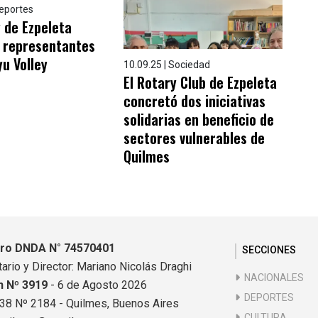
Deportes
y de Ezpeleta
a representantes
yu Volley
10.09.25 | Sociedad
El Rotary Club de Ezpeleta
concretó dos iniciativas
solidarias en beneficio de
sectores vulnerables de
Quilmes
tro DNDA N° 74570401
SECCIONES
ario y Director: Mariano Nicolás Draghi
NACIONALES
n Nº 3919
- 6 de Agosto 2026
DEPORTES
838 Nº 2184 - Quilmes, Buenos Aires
CULTURA