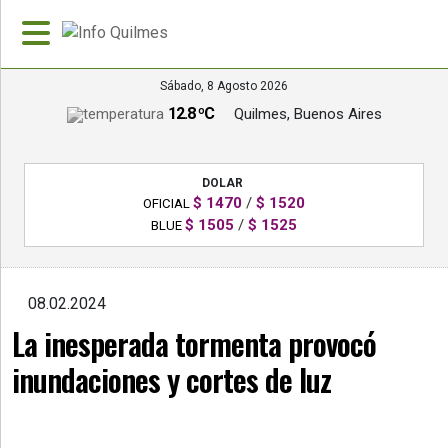
Sábado, 8 Agosto 2026
12.8 ºC
Quilmes, Buenos Aires
»
PORTADA
DOLAR
»
$ 1470
/
$ 1520
OFICIAL
Deportes
$ 1505
/
$ 1525
BLUE
»
Nacionales
08.02.2024
»
La inesperada tormenta provocó
Policiales
inundaciones y cortes de luz
»
Política